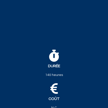
DURÉE
140 heures
COÛT
N.C