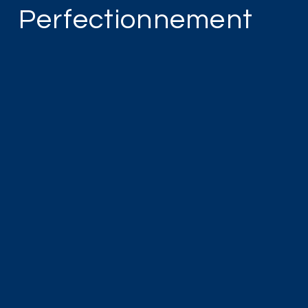
Perfectionnement