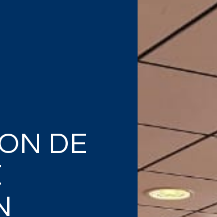
ION DE
E
N