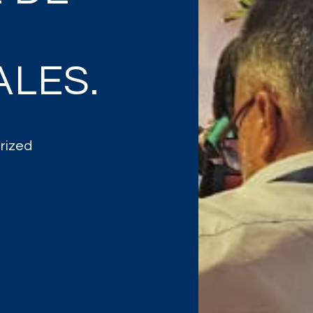
ALES.
rized